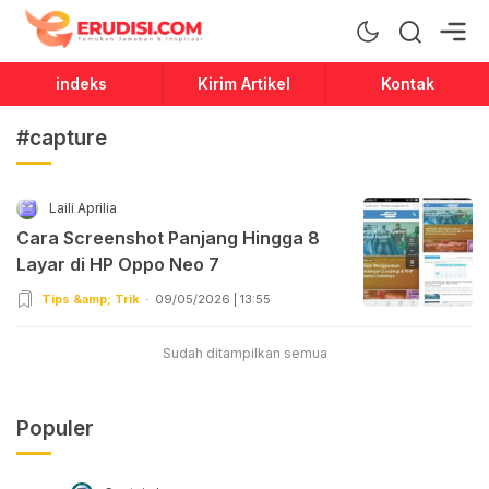
Erudisi
Temukan Jawaban dan Inspirasi
indeks
Kirim Artikel
Kontak
#capture
Laili Aprilia
Cara Screenshot Panjang Hingga 8
Layar di HP Oppo Neo 7
Tips &amp; Trik
09/05/2026 | 13:55
Sudah ditampilkan semua
Populer