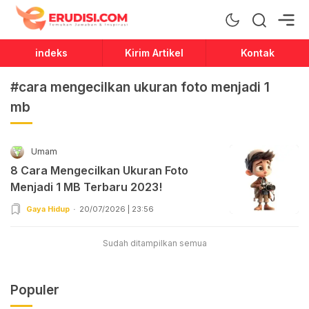
Erudisi
Temukan Jawaban dan Inspirasi
indeks
Kirim Artikel
Kontak
#cara mengecilkan ukuran foto menjadi 1
mb
Umam
8 Cara Mengecilkan Ukuran Foto
Menjadi 1 MB Terbaru 2023!
Gaya Hidup
20/07/2026 | 23:56
Sudah ditampilkan semua
Populer