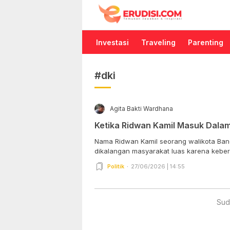
Erudisi
Temukan Jawaban dan Inspirasi
Investasi
Traveling
Parenting
#dki
Agita Bakti Wardhana
Ketika Ridwan Kamil Masuk Dala
Nama Ridwan Kamil seorang walikota Band
dikalangan masyarakat luas karena keberh
Politik
27/06/2026 | 14:55
Sud