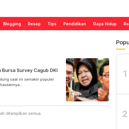
Blogging
Resep
Tips
Pendidikan
Gaya Hidup
Ra
Popu
m Bursa Survey Cagub DKI
1
ung saat ini semakin populer
asilannya...
2
ah ditampilkan semua