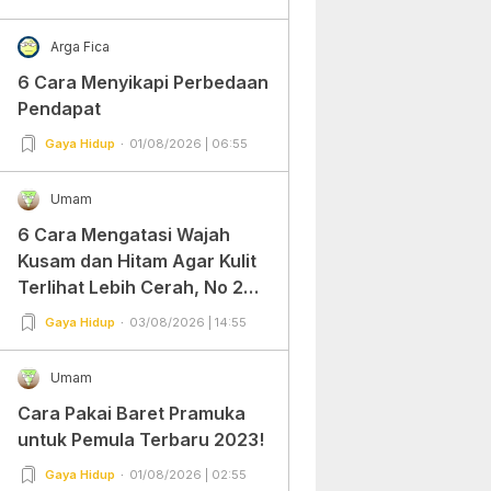
Arga Fica
6 Cara Menyikapi Perbedaan
Pendapat
Gaya Hidup
01/08/2026 | 06:55
Umam
6 Cara Mengatasi Wajah
Kusam dan Hitam Agar Kulit
Terlihat Lebih Cerah, No 2
Gampang Banget dan Mudah
Gaya Hidup
03/08/2026 | 14:55
Dipraktekkan!
Umam
Cara Pakai Baret Pramuka
untuk Pemula Terbaru 2023!
Gaya Hidup
01/08/2026 | 02:55