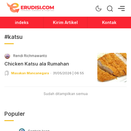
Erudisi
Temukan Jawaban dan Inspirasi
indeks
Kirim Artikel
Kontak
#katsu
Rendi Richmawanto
Chicken Katsu ala Rumahan
Masakan Mancanegara
31/05/2026 | 06:55
Sudah ditampilkan semua
Populer