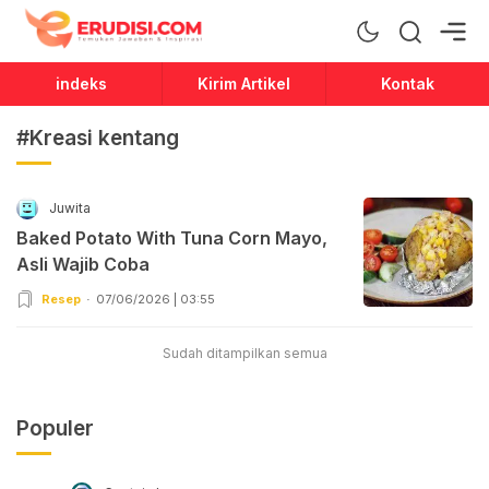
Erudisi
Temukan Jawaban dan Inspirasi
indeks
Kirim Artikel
Kontak
#Kreasi kentang
Juwita
Baked Potato With Tuna Corn Mayo,
Asli Wajib Coba
Resep
07/06/2026 | 03:55
Sudah ditampilkan semua
Populer