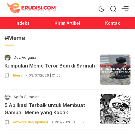
Erudisi
Temukan Jawaban dan Inspirasi
indeks
Kirim Artikel
Kontak
#Meme
DoziAdiguna
Kumpulan Meme Teror Bom di Sarinah
Hiburan
09/07/2026 | 01:55
Agifa Gumelar
5 Aplikasi Terbaik untuk Membuat
Gambar Meme yang Kocak
Software dan Aplikasi
01/07/2026 | 05:55