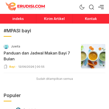
Erudisi
Temukan Jawaban dan Inspirasi
indeks
Kirim Artikel
Kontak
#MPASI bayi
Juwita
Panduan dan Jadwal Makan Bayi 7
Bulan
Bayi
12/06/2026 | 00:55
Sudah ditampilkan semua
Populer