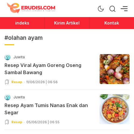
Erudisi
Temukan Jawaban dan Inspirasi
indeks
Kirim Artikel
Kontak
#olahan ayam
Juwita
Resep Viral Ayam Goreng Oseng
Sambal Bawang
Resep
11/06/2026 | 06:56
Juwita
Resep Ayam Tumis Nanas Enak dan
Segar
Resep
05/06/2026 | 06:55