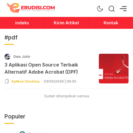
Erudisi
Temukan Jawaban dan Inspirasi
indeks
Kirim Artikel
Kontak
#pdf
Gee John
3 Aplikasi Open Source Terbaik
Alternatif Adobe Acrobat (DPF)
Aplikasi Desktop
03/05/2026 | 06:55
Sudah ditampilkan semua
Populer