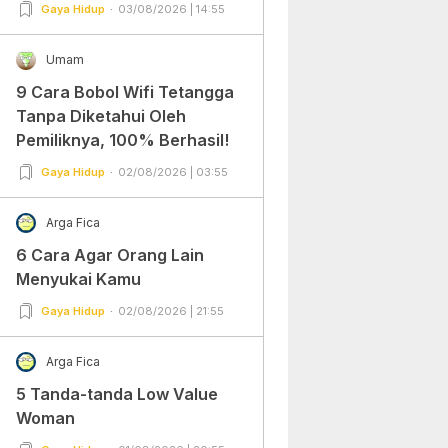
Gampang Banget dan Mudah
Gaya Hidup
03/08/2026 | 14:55
Dipraktekkan!
Umam
9 Cara Bobol Wifi Tetangga
Tanpa Diketahui Oleh
Pemiliknya, 100% Berhasil!
Gaya Hidup
02/08/2026 | 03:55
Arga Fica
6 Cara Agar Orang Lain
Menyukai Kamu
Gaya Hidup
02/08/2026 | 21:55
Arga Fica
5 Tanda-tanda Low Value
Woman