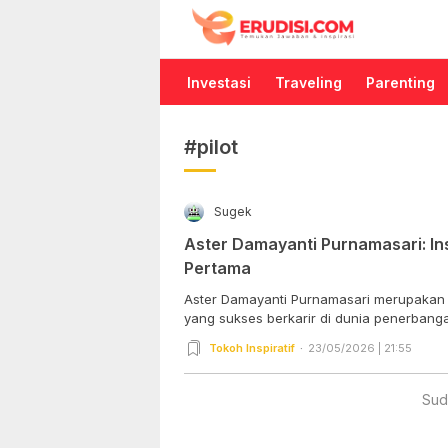
Erudisi
Temukan Jawaban dan Inspirasi
Investasi
Traveling
Parenting
#pilot
Sugek
Aster Damayanti Purnamasari: In
Pertama
Aster Damayanti Purnamasari merupakan 
yang sukses berkarir di dunia penerbangan
Tokoh Inspiratif
23/05/2026 | 21:55
Sud