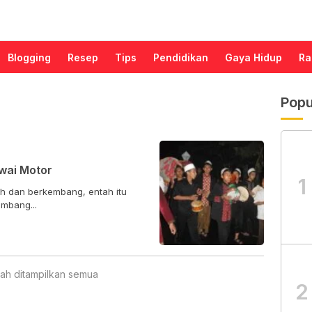
Blogging
Resep
Tips
Pendidikan
Gaya Hidup
Ra
Popu
wai Motor
1
h dan berkembang, entah itu
mbang...
ah ditampilkan semua
2