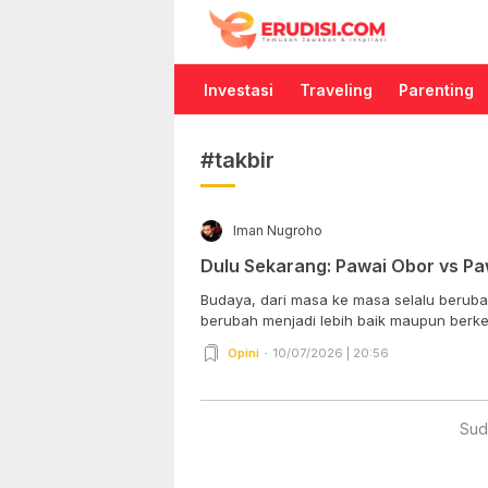
Erudisi
Temukan Jawaban dan Inspirasi
Investasi
Traveling
Parenting
#takbir
Iman Nugroho
Dulu Sekarang: Pawai Obor vs Pa
Budaya, dari masa ke masa selalu beruba
berubah menjadi lebih baik maupun berke
Opini
10/07/2026 | 20:56
Sud