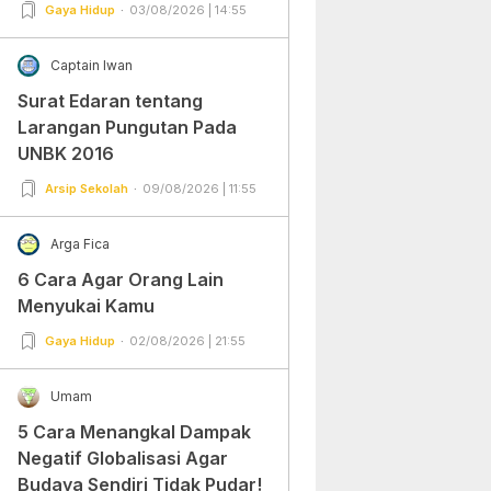
Gampang Banget dan Mudah
Gaya Hidup
03/08/2026 | 14:55
Dipraktekkan!
Captain Iwan
Surat Edaran tentang
Larangan Pungutan Pada
UNBK 2016
Arsip Sekolah
09/08/2026 | 11:55
Arga Fica
6 Cara Agar Orang Lain
Menyukai Kamu
Gaya Hidup
02/08/2026 | 21:55
Umam
5 Cara Menangkal Dampak
Negatif Globalisasi Agar
Budaya Sendiri Tidak Pudar!