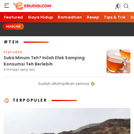
Featured
Erudisi
Temukan Jawaban dan Inspirasi
Gaya Hidup
Ramadhan
Resep
Tips & Trik
S
HEADLINE
#TEH
FEATURED
Suka Minum Teh? Inilah Efek Samping
Konsumsi Teh Berlebih
4 minggu yang lalu
Sudah ditampilkan semua
TERPOPULER