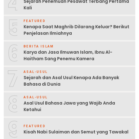
4
Sejarah Penemuan Pesawat Terbang Pertama
Kali
5
FEATURED
Kenapa Saat Maghrib Dilarang Keluar? Berikut
Penjelasan Ilmiahnya
6
BERITA ISLAM
Karya dan Jasa Ilmuwan Islam, Ibnu Al-
Haitham Sang Penemu Kamera
7
ASAL-USUL
Sejarah dan Asal Usul Kenapa Ada Banyak
Bahasa di Dunia
8
ASAL-USUL
Asal Usul Bahasa Jawa yang Wajib Anda
Ketahui
9
FEATURED
Kisah Nabi Sulaiman dan Semut yang Tawakal