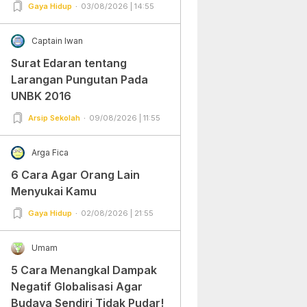
Gampang Banget dan Mudah
Gaya Hidup
03/08/2026 | 14:55
Dipraktekkan!
Captain Iwan
Surat Edaran tentang
Larangan Pungutan Pada
UNBK 2016
Arsip Sekolah
09/08/2026 | 11:55
Arga Fica
6 Cara Agar Orang Lain
Menyukai Kamu
Gaya Hidup
02/08/2026 | 21:55
Umam
5 Cara Menangkal Dampak
Negatif Globalisasi Agar
Budaya Sendiri Tidak Pudar!