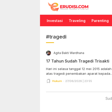
Erudisi
Temukan Jawaban dan Inspirasi
Investasi
Traveling
Parenting
#tragedi
Agita Bakti Wardhana
17 Tahun Sudah Tragedi Trisakti
Hari ini selasa tanggal 12 mei 2015 adala
atas tragedi penembakan aparat kepada..
Hukum
27/06/2026 | 23:55
Sud