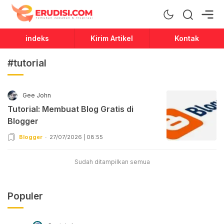
Erudisi
Temukan Jawaban dan Inspirasi
indeks
Kirim Artikel
Kontak
#tutorial
Gee John
Tutorial: Membuat Blog Gratis di
Blogger
Blogger
27/07/2026 | 08:55
Sudah ditampilkan semua
Populer