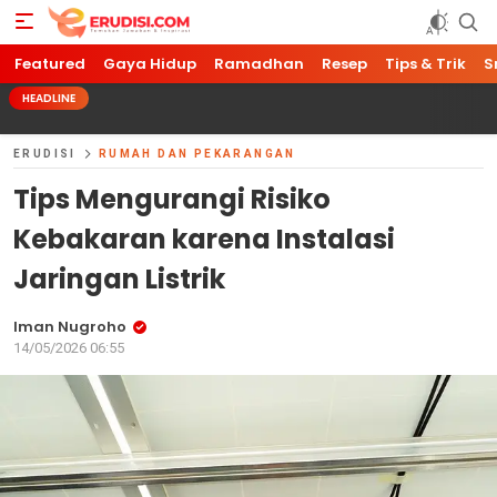
Featured
Gaya Hidup
Ramadhan
Resep
Tips & Trik
S
HEADLINE
ERUDISI
RUMAH DAN PEKARANGAN
Tips Mengurangi Risiko
Kebakaran karena Instalasi
Jaringan Listrik
Iman Nugroho
14/05/2026 06:55