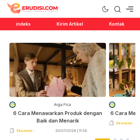
Erudisi
Temukan Jawaban dan Inspirasi
indeks
Kirim Artikel
Kontak
Arga Fica
6 Cara Menawarkan Produk dengan
6 Cara Men
Baik dan Menarik
Ekonomi
Ekonomi
20/07/2026 | 11:56