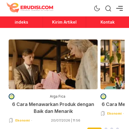
Erudisi
Temukan Jawaban dan Inspirasi
indeks
Kirim Artikel
Kontak
Arga Fica
6 Cara Menawarkan Produk dengan
6 Cara Men
Baik dan Menarik
Ekonomi
Ekonomi
20/07/2026 | 11:56