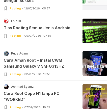
dengan Sukses
Rooting
12/07/2026 | 05:57
Erudisi
Tips Rooting Semua Jenis Android
Rooting
09/07/2026 | 07:55
Putra Adam
Cara Aman Root + Instal CWM
Samsung Galaxy V SM-G313HZ
Rooting
08/07/2026 | 19:55
Achmad Syamz
Cara Root Oppo N1 tanpa PC
“WORKED”
Rooting
07/07/2026 | 16:55