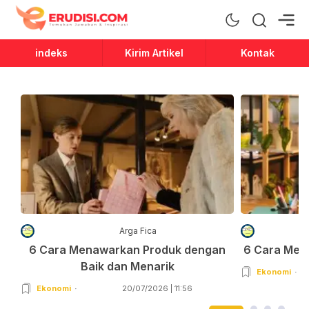
Erudisi
Temukan Jawaban dan Inspirasi
indeks
Kirim Artikel
Kontak
Arga Fica
6 Cara Menawarkan Produk dengan
6 Cara Men
Baik dan Menarik
Ekonomi
Ekonomi
20/07/2026 | 11:56