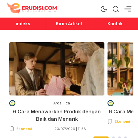
Erudisi
Temukan Jawaban dan Inspirasi
indeks
Kirim Artikel
Kontak
Arga Fica
6 Cara Menawarkan Produk dengan
6 Cara Men
Baik dan Menarik
Ekonomi
Ekonomi
20/07/2026 | 11:56