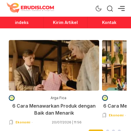
Erudisi
Temukan Jawaban dan Inspirasi
indeks
Kirim Artikel
Kontak
Arga Fica
6 Cara Menawarkan Produk dengan
6 Cara Men
Baik dan Menarik
Ekonomi
Ekonomi
20/07/2026 | 11:56