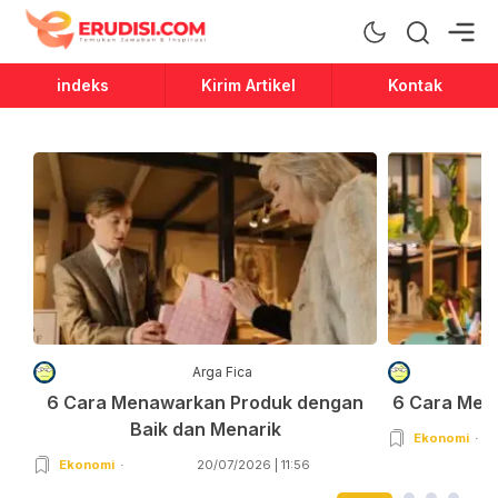
Erudisi
Temukan Jawaban dan Inspirasi
indeks
Kirim Artikel
Kontak
Arga Fica
6 Cara Menawarkan Produk dengan
6 Cara Men
Baik dan Menarik
Ekonomi
Ekonomi
20/07/2026 | 11:56