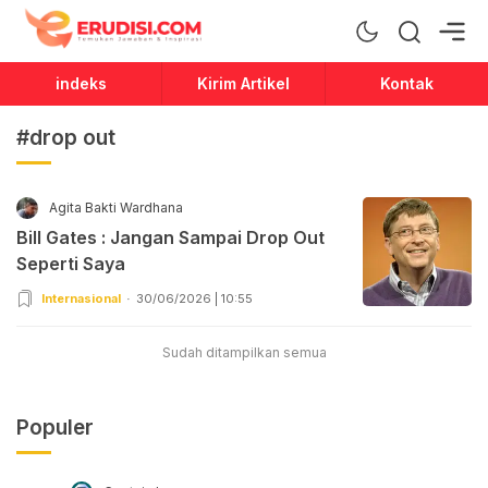
Erudisi
Temukan Jawaban dan Inspirasi
indeks
Kirim Artikel
Kontak
#drop out
Agita Bakti Wardhana
Bill Gates : Jangan Sampai Drop Out
Seperti Saya
Internasional
30/06/2026 | 10:55
Sudah ditampilkan semua
Populer