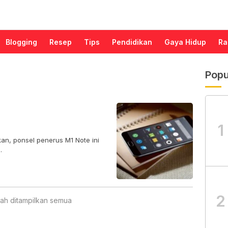
Blogging
Resep
Tips
Pendidikan
Gaya Hidup
Ra
Popu
1
an, ponsel penerus M1 Note ini
.
2
ah ditampilkan semua