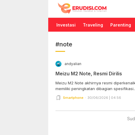
Erudisi
Temukan Jawaban dan Inspirasi
Investasi
Traveling
Parenting
#note
andyalian
Meizu M2 Note, Resmi Dirilis
Meizu M2 Note akhirnya resmi diperkenalk
memiliki peningkatan dibagian spesifikasi..
Smartphone
30/06/2026 | 04:56
Sud