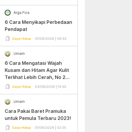
Arga Fica
6 Cara Menyikapi Perbedaan
Pendapat
Gaya Hidup
01/08/2026 | 06:55
Umam
6 Cara Mengatasi Wajah
Kusam dan Hitam Agar Kulit
Terlihat Lebih Cerah, No 2
Gampang Banget dan Mudah
Gaya Hidup
03/08/2026 | 14:55
Dipraktekkan!
Umam
Cara Pakai Baret Pramuka
untuk Pemula Terbaru 2023!
Gaya Hidup
01/08/2026 | 02:55