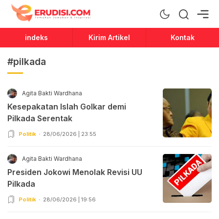
Erudisi
Temukan Jawaban dan Inspirasi
indeks
Kirim Artikel
Kontak
#pilkada
Agita Bakti Wardhana
Kesepakatan Islah Golkar demi
Pilkada Serentak
Politik
28/06/2026 | 23:55
Agita Bakti Wardhana
Presiden Jokowi Menolak Revisi UU
Pilkada
Politik
28/06/2026 | 19:56