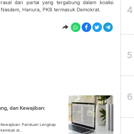
asal dari partai yang tergabung dalam koalisi
4
P, Nasdem, Hanura, PKB termasuk Demokrat.
5
6
ng, dan Kewajiban:
 Kewajiban: Panduan Lengkap
embali di...