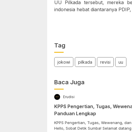
UU Pilkada tersebut, mereka ber
indonesia hebat diantaranya PDI
Tag
jokowi
pilkada
revisi
uu
Baca Juga
Erudisi
KPPS Pengertian, Tugas, Wewena
Panduan Lengkap
KPPS Pengertian, Tugas, Wewenang, dan
Hello, Sobat Detik Sumba! Selamat datang k