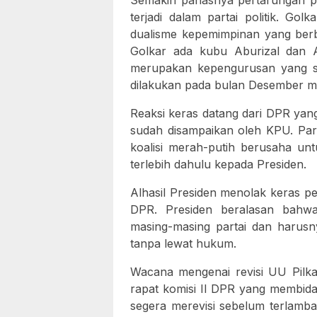
Semakin panasnya pertarungan po
terjadi dalam partai politik. Go
dualisme kepemimpinan yang berb
Golkar ada kubu Aburizal dan
merupakan kepengurusan yang sa
dilakukan pada bulan Desember m
Reaksi keras datang dari DPR ya
sudah disampaikan oleh KPU. Par
koalisi merah-putih berusaha un
terlebih dahulu kepada Presiden.
Alhasil Presiden menolak keras pe
DPR. Presiden beralasan bahwa
masing-masing partai dan harusn
tanpa lewat hukum.
Wacana mengenai revisi UU Pilk
rapat komisi II DPR yang membida
segera merevisi sebelum terlamb