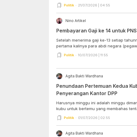
Politik
21/07/2026 | 04:55
Nino Artikel
Pembayaran Gaji ke 14 untuk PNS
Setelah menerima gaji ke-13 setiap tahunn
pertama kalinya para abdi negara (pegawa
Politik
10/07/2026 | 11:55
Agita Bakti Wardhana
Penundaan Pertemuan Kedua Kubu
Penyerangan Kantor DPP
Harusnya minggu ini adalah minggu dima
kubu untuk bertemu yang membahas tenta
Politik
01/07/2026 | 02:55
Agita Bakti Wardhana