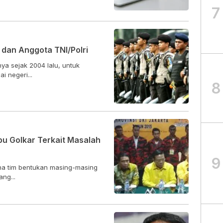
7
 dan Anggota TNI/Polri
ya sejak 2004 lalu, untuk
i negeri...
8
 Golkar Terkait Masalah
9
na tim bentukan masing-masing
ng...