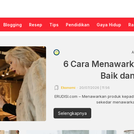
Blogging
Resep
Tips
Pendidikan
Gaya Hidup
Ra
A
6 Cara Menawark
Baik da
Ekonomi
20/07/2026 | 11:56
ERUDISI.com – Menawarkan produk kepada
sekedar menawarkan
Selengkapnya