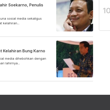
hir Soekarno, Penulis
1
una sosial media sekaligus
 kelahiran...
ut Kelahiran Bung Karno
sial media dihebohkan dengan
i lahirnya...