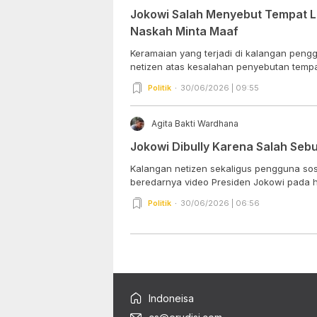
Jokowi Salah Menyebut Tempat La
Naskah Minta Maaf
Keramaian yang terjadi di kalangan pengg
netizen atas kesalahan penyebutan tempat
Politik
30/06/2026 | 09:55
Agita Bakti Wardhana
Jokowi Dibully Karena Salah Seb
Kalangan netizen sekaligus pengguna so
beredarnya video Presiden Jokowi pada har
Politik
30/06/2026 | 06:56
Indoneisa