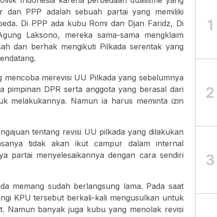
litik Indonesia karena perbedaan dualisme yang
lkar dan PPP adalah sebuah partai yang memiliki
1
eda. Di PPP ada kubu Romi dan Djan Faridz, Di
 Agung Laksono, mereka sama-sama mengklaim
h dan berhak mengikuti Pilkada serentak yang
endatang.
ng mencoba merevisi UU Pilkada yang sebelumnya
2
a pimpinan DPR serta anggota yang berasal dari
tuk melakukannya. Namun ia harus meminta izin
ngajuan tentang revisi UU pilkada yang dilakukan
sanya tidak akan ikut campur dalam internal
ya partai menyelesaikannya dengan cara sendiri
3
ada memang sudah berlangsung lama. Pada saat
ngi KPU tersebut berkali-kali mengusulkan untuk
at. Namun banyak juga kubu yang menolak revisi