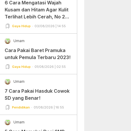
6 Cara Mengatasi Wajah
Kusam dan Hitam Agar Kulit
Terlihat Lebih Cerah, No 2
Gampang Banget dan Mudah
Gaya Hidup
03/08/2026 | 14:55
Dipraktekkan!
Umam
Cara Pakai Baret Pramuka
untuk Pemula Terbaru 2023!
Gaya Hidup
01/08/2026 | 02:55
Umam
7 Cara Pakai Hasduk Cowok
SD yang Benar!
Pendidikan
01/08/2026 | 16:55
Umam