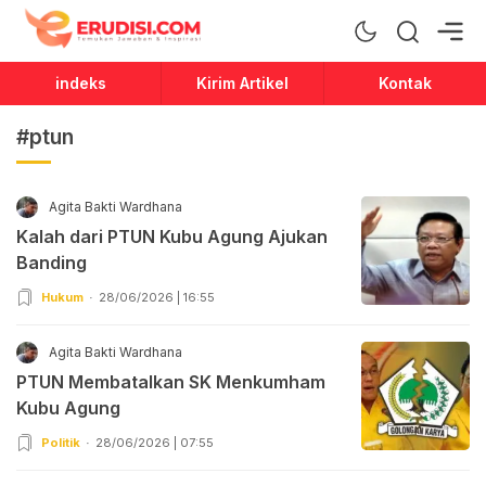
Erudisi
Temukan Jawaban dan Inspirasi
indeks
Kirim Artikel
Kontak
#ptun
Agita Bakti Wardhana
Kalah dari PTUN Kubu Agung Ajukan
Banding
Hukum
28/06/2026 | 16:55
Agita Bakti Wardhana
PTUN Membatalkan SK Menkumham
Kubu Agung
Politik
28/06/2026 | 07:55