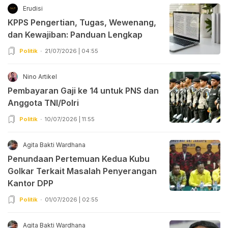
Erudisi
KPPS Pengertian, Tugas, Wewenang,
dan Kewajiban: Panduan Lengkap
Politik
21/07/2026 | 04:55
Nino Artikel
Pembayaran Gaji ke 14 untuk PNS dan
Anggota TNI/Polri
Politik
10/07/2026 | 11:55
Agita Bakti Wardhana
Penundaan Pertemuan Kedua Kubu
Golkar Terkait Masalah Penyerangan
Kantor DPP
Politik
01/07/2026 | 02:55
Agita Bakti Wardhana