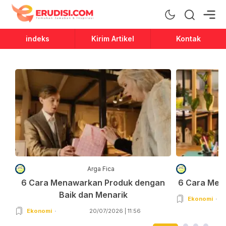
Erudisi
Temukan Jawaban dan Inspirasi
indeks
Kirim Artikel
Kontak
Arga Fica
6 Cara Menawarkan Produk dengan
6 Cara Men
Baik dan Menarik
Ekonomi
Ekonomi
20/07/2026 | 11:56