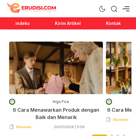
Erudisi
Temukan Jawaban dan Inspirasi
indeks
Kirim Artikel
Kontak
Arga Fica
6 Cara Menawarkan Produk dengan
6 Cara Men
Baik dan Menarik
Ekonomi
Ekonomi
20/07/2026 | 11:56