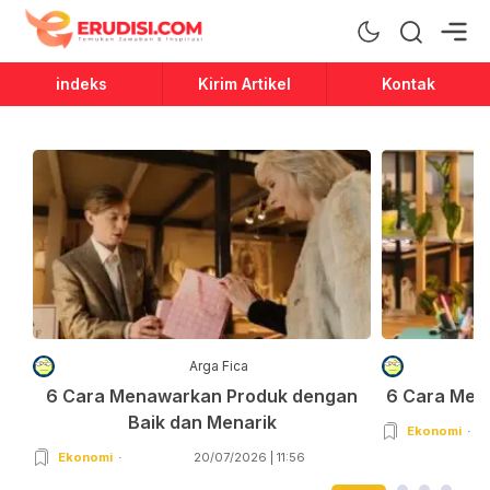
Erudisi
Temukan Jawaban dan Inspirasi
indeks
Kirim Artikel
Kontak
Arga Fica
6 Cara Menawarkan Produk dengan
6 Cara Men
Baik dan Menarik
Ekonomi
Ekonomi
20/07/2026 | 11:56