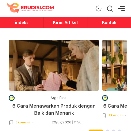
Erudisi
Temukan Jawaban dan Inspirasi
indeks
Kirim Artikel
Kontak
Arga Fica
6 Cara Menawarkan Produk dengan
6 Cara Men
Baik dan Menarik
Ekonomi
Ekonomi
20/07/2026 | 11:56