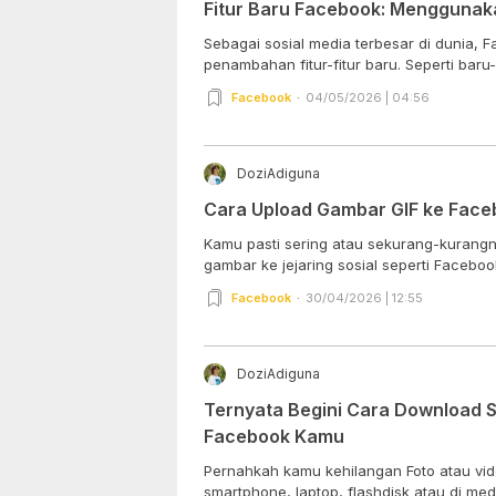
Fitur Baru Facebook: Menggunaka
Sebagai sosial media terbesar di dunia, 
penambahan fitur-fitur baru. Seperti baru-ba
Facebook
04/05/2026 | 04:56
DoziAdiguna
Cara Upload Gambar GIF ke Face
Kamu pasti sering atau sekurang-kurangn
gambar ke jejaring sosial seperti Facebook
Facebook
30/04/2026 | 12:55
DoziAdiguna
Ternyata Begini Cara Download S
Facebook Kamu
Pernahkah kamu kehilangan Foto atau vi
smartphone, laptop, flashdisk atau di med