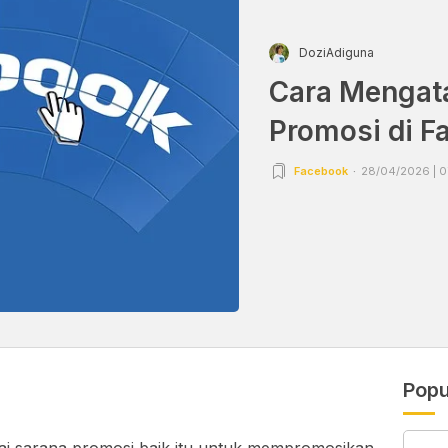
DoziAdiguna
Cara Mengat
Promosi di F
Facebook
28/04/2026 | 0
Popu