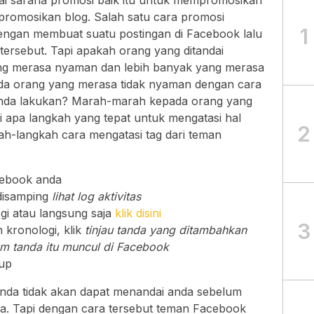
agai sarana promosi baik itu untuk mempromosikan
omosikan blog. Salah satu cara promosi
1
engan membuat suatu postingan di Facebook lalu
 tersebut. Tapi apakah orang yang ditandai
ng merasa nyaman dan lebih banyak yang merasa
anda orang yang merasa tidak nyaman dengan cara
anda lakukan? Marah-marah kepada orang yang
di apa langkah yang tepat untuk mengatasi hal
2
kah-langkah cara mengatasi tag dari teman
cebook anda
 disamping
lihat log aktivitas
ogi atau langsung saja
klik disini
3
 kronologi, klik
tinjau tanda yang ditambahkan
um tanda itu muncul di Facebook
tup
nda tidak akan dapat menandai anda sebelum
a. Tapi dengan cara tersebut teman Facebook