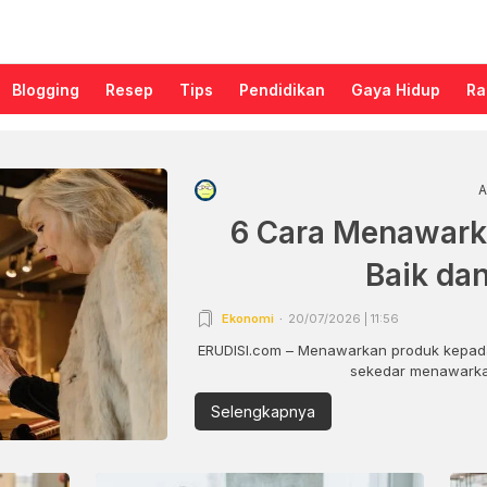
Blogging
Resep
Tips
Pendidikan
Gaya Hidup
Ra
A
6 Cara Menawark
Baik da
Ekonomi
20/07/2026 | 11:56
ERUDISI.com – Menawarkan produk kepada
sekedar menawarkan
Selengkapnya