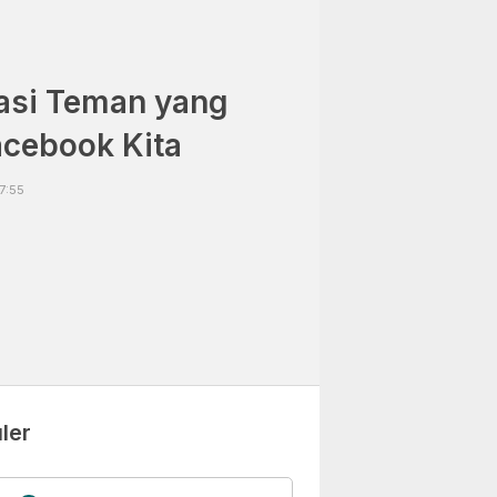
asi Teman yang
acebook Kita
7:55
ler