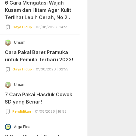
6 Cara Mengatasi Wajah
Kusam dan Hitam Agar Kulit
Terlihat Lebih Cerah, No 2
Gampang Banget dan Mudah
Gaya Hidup
03/08/2026 | 14:55
Dipraktekkan!
Umam
Cara Pakai Baret Pramuka
untuk Pemula Terbaru 2023!
Gaya Hidup
01/08/2026 | 02:55
Umam
7 Cara Pakai Hasduk Cowok
SD yang Benar!
Pendidikan
01/08/2026 | 16:55
Arga Fica