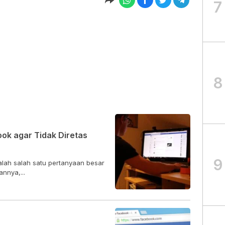
7
8
k agar Tidak Diretas
9
ah salah satu pertanyaan besar
annya,...