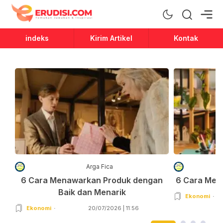
Erudisi
Temukan Jawaban dan Inspirasi
indeks
Kirim Artikel
Kontak
Arga Fica
6 Cara Menawarkan Produk dengan
6 Cara Men
Baik dan Menarik
Ekonomi
Ekonomi
20/07/2026 | 11:56