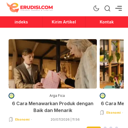
Erudisi
Temukan Jawaban dan Inspirasi
indeks
Kirim Artikel
Kontak
Arga Fica
6 Cara Menawarkan Produk dengan
6 Cara Men
Baik dan Menarik
Ekonomi
Ekonomi
20/07/2026 | 11:56