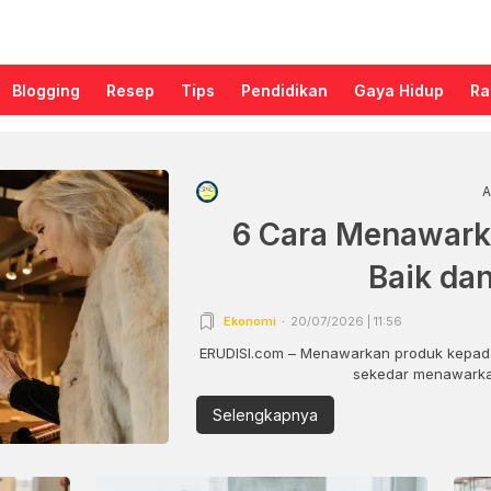
Blogging
Resep
Tips
Pendidikan
Gaya Hidup
Ra
A
6 Cara Menawark
Baik da
Ekonomi
20/07/2026 | 11:56
ERUDISI.com – Menawarkan produk kepada
sekedar menawarkan
Selengkapnya