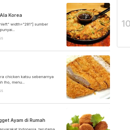
Ala Korea
1
nleft" width="281"] sumber
g mempunyai...
55
kura chicken katsu sebenarnya
 lho, menu...
55
gget Ayam di Rumah
syarakat Indonesia, terutama