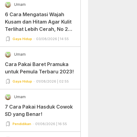
Umam
6 Cara Mengatasi Wajah
Kusam dan Hitam Agar Kulit
Terlihat Lebih Cerah, No 2
Gampang Banget dan Mudah
Gaya Hidup
03/08/2026 | 14:55
Dipraktekkan!
Umam
Cara Pakai Baret Pramuka
untuk Pemula Terbaru 2023!
Gaya Hidup
01/08/2026 | 02:55
Umam
7 Cara Pakai Hasduk Cowok
SD yang Benar!
Pendidikan
01/08/2026 | 16:55