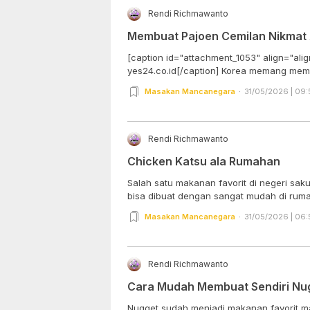
Rendi Richmawanto
Membuat Pajoen Cemilan Nikmat 
[caption id="attachment_1053" align="alig
yes24.co.id[/caption] Korea meman
Masakan Mancanegara
31/05/2026 | 09:
Rendi Richmawanto
Chicken Katsu ala Rumahan
Salah satu makanan favorit di negeri sa
bisa dibuat dengan sangat mudah di rumah
Masakan Mancanegara
31/05/2026 | 06:
Rendi Richmawanto
Cara Mudah Membuat Sendiri Nu
Nugget sudah menjadi makanan favorit ma