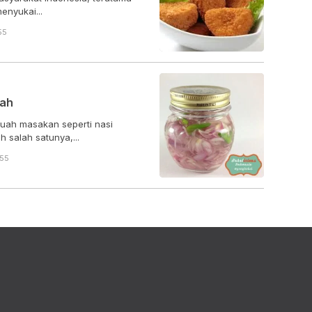
enyukai...
55
rah
ah masakan seperti nasi
 salah satunya,...
:55