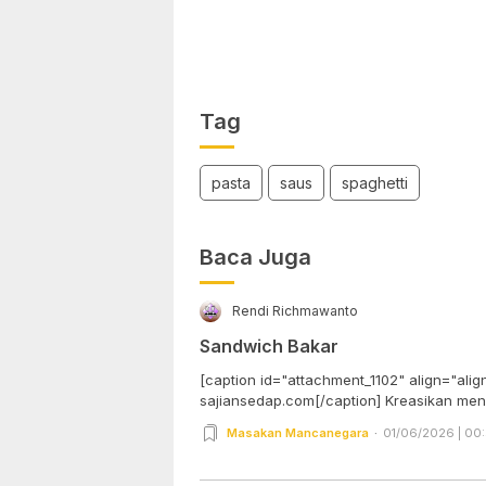
Tag
pasta
saus
spaghetti
Baca Juga
Rendi Richmawanto
Sandwich Bakar
[caption id="attachment_1102" align="alig
sajiansedap.com[/caption] Kr
Masakan Mancanegara
01/06/2026 | 00