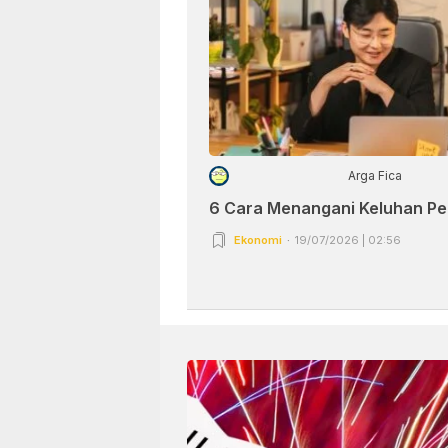
Arga Fica
6 Cara Menangani Keluhan P
Ekonomi
19/07/2026 | 02:56