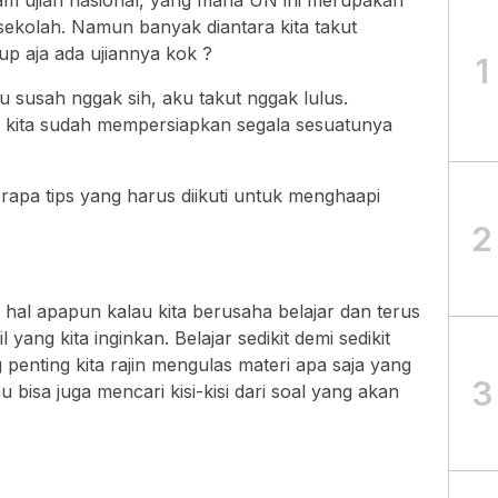
alam ujian nasional, yang mana UN ini merupakan
disekolah. Namun banyak diantara kita takut
up aja ada ujiannya kok ?
1
tu susah nggak sih, aku takut nggak lulus.
u kita sudah mempersiapkan segala sesuatunya
apa tips yang harus diikuti untuk menghaapi
2
 hal apapun kalau kita berusaha belajar dan terus
yang kita inginkan. Belajar sedikit demi sedikit
penting kita rajin mengulas materi apa saja yang
3
 bisa juga mencari kisi-kisi dari soal yang akan