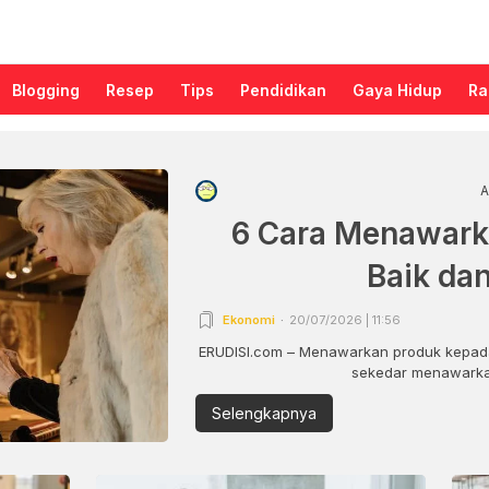
Blogging
Resep
Tips
Pendidikan
Gaya Hidup
Ra
A
6 Cara Menawark
Baik da
Ekonomi
20/07/2026 | 11:56
ERUDISI.com – Menawarkan produk kepada
sekedar menawarkan
Selengkapnya