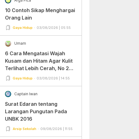
Arga Fica
10 Contoh Sikap Menghargai
Orang Lain
Gaya Hidup
03/08/2026 | 05:55
Umam
6 Cara Mengatasi Wajah
Kusam dan Hitam Agar Kulit
Terlihat Lebih Cerah, No 2
Gampang Banget dan Mudah
Gaya Hidup
03/08/2026 | 14:55
Dipraktekkan!
Captain Iwan
Surat Edaran tentang
Larangan Pungutan Pada
UNBK 2016
Arsip Sekolah
09/08/2026 | 11:55