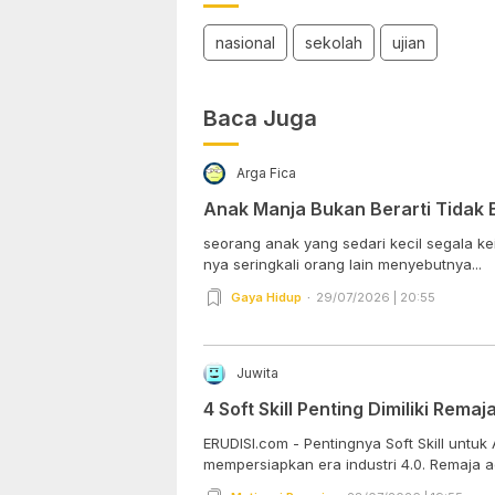
nasional
sekolah
ujian
Baca Juga
Arga Fica
Anak Manja Bukan Berarti Tidak 
seorang anak yang sedari kecil segala kei
nya seringkali orang lain menyebutnya...
Gaya Hidup
29/07/2026 | 20:55
Juwita
4 Soft Skill Penting Dimiliki Remaj
ERUDISI.com - Pentingnya Soft Skill untu
mempersiapkan era industri 4.0. Remaja a