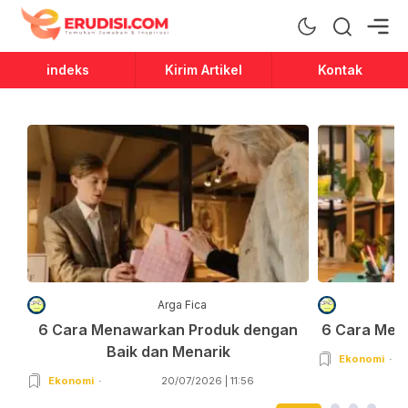
Erudisi
Temukan Jawaban dan Inspirasi
indeks
Kirim Artikel
Kontak
Arga Fica
6 Cara Menawarkan Produk dengan
6 Cara Men
Baik dan Menarik
Ekonomi
Ekonomi
20/07/2026 | 11:56