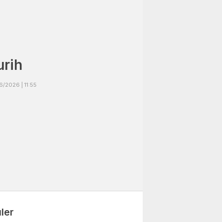
urih
/2026 | 11:55
ler