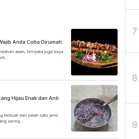
7
Wajib Anda Coba Dirumah
ndahan alam, ternyata juga kaya
t...
8
ang Hijau Enak dan Anti
terbuat dari salah satu jenis
g sering...
9