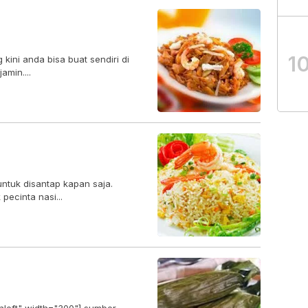
1
ini anda bisa buat sendiri di
amin....
ntuk disantap kapan saja.
pecinta nasi...
gnleft" width="300"] sumber