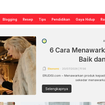
Blogging
Resep
Tips
Pendidikan
Gaya Hidup
Ra
A
6 Cara Menawark
Baik da
Ekonomi
20/07/2026 | 11:56
ERUDISI.com – Menawarkan produk kepada
sekedar menawarkan
Selengkapnya