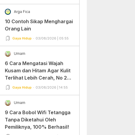
Arga Fica
10 Contoh Sikap Menghargai
Orang Lain
Gaya Hidup
03/08/2026 | 05:55
Umam
6 Cara Mengatasi Wajah
Kusam dan Hitam Agar Kulit
Terlihat Lebih Cerah, No 2
Gampang Banget dan Mudah
Gaya Hidup
03/08/2026 | 14:55
Dipraktekkan!
Umam
9 Cara Bobol Wifi Tetangga
Tanpa Diketahui Oleh
Pemiliknya, 100% Berhasil!