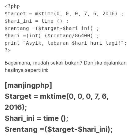
<?php

$target = mktime(0, 0, 0, 7, 6, 2016) ;

$hari_ini = time () ;

$rentang =($target-$hari_ini) ;

$hari =(int) ($rentang/86400) ;

print "Asyik, lebaran $hari hari lagi!";

?>
Bagaimana, mudah sekali bukan? Dan jika dijalankan
hasilnya seperti ini:
[manjingphp]
$target = mktime(0, 0, 0, 7, 6,
2016);
$hari_ini = time ();
$rentang =($target-$hari_ini);