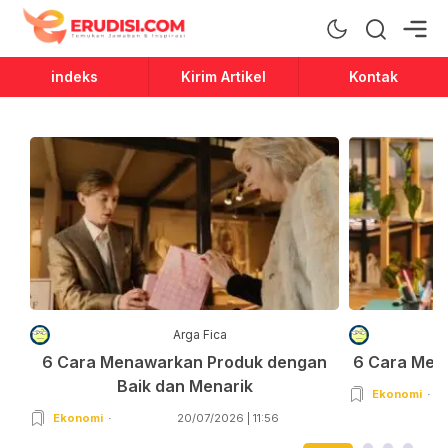
Erudisi
Temukan Jawaban dan Inspirasi
indeks
Kirim Artikel
Kontak
Arga Fica
6 Cara Menawarkan Produk dengan
6 Cara Men
Baik dan Menarik
Ekonomi
Ekonomi
20/07/2026 | 11:56