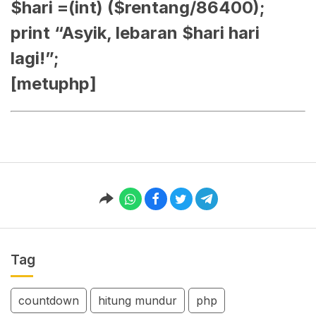
$hari =(int) ($rentang/86400);
print “Asyik, lebaran $hari hari
lagi!”;
[metuphp]
Tag
countdown
hitung mundur
php